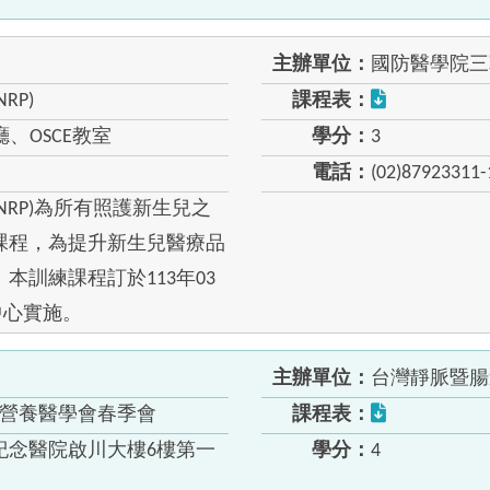
主辦單位：
國防醫學院三
RP)
課程表：
、OSCE教室
學分：
3
電話：
(02)87923311-
NRP)為所有照護新生兒之
課程，為提升新生兒醫療品
本訓練課程訂於113年03
E中心實施。
主辦單位：
台灣靜脈暨腸
道營養醫學會春季會
課程表：
紀念醫院啟川大樓6樓第一
學分：
4