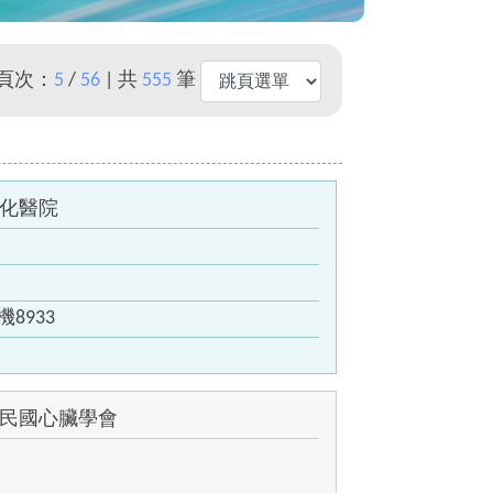
 頁次：
5
/
56
| 共
555
筆
化醫院
分機8933
民國心臟學會