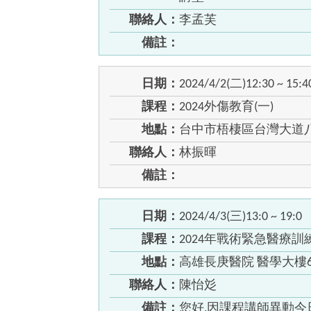
聯絡人：
李孟芙
備註：
日期：
2024/4/2(二)12:30 ~ 15:4
課程：
2024外傷教育(一)
地點：
台中市梧棲區台灣大道八段
聯絡人：
林振暉
備註：
日期：
2024/4/3(三)13:0 ~ 19:0
課程：
2024年戰術緊急醫療訓
地點：
高雄長庚醫院 醫學大樓
聯絡人：
陳怡彣
備註：
您好,因課程講師異動今