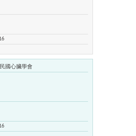
16
民國心臟學會
16