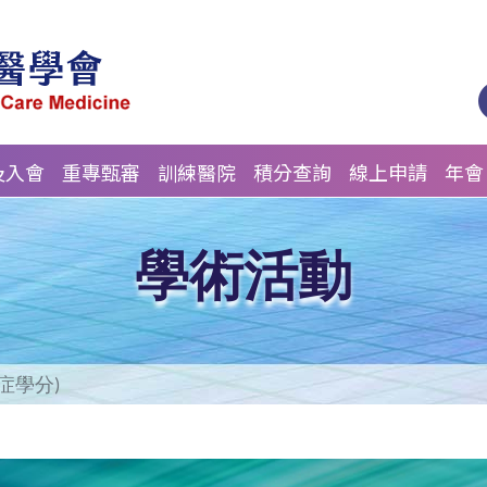
及入會
重專甄審
訓練醫院
積分查詢
線上申請
年會
學術活動
症學分)