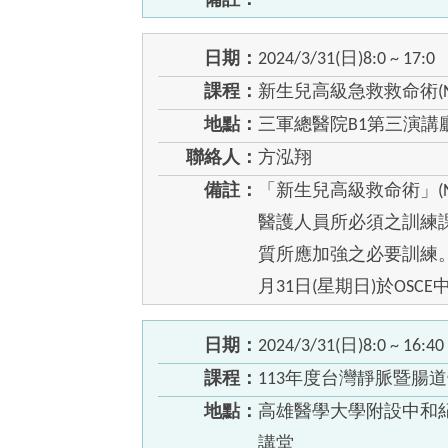
備註：
日期：
2024/3/31(日)8:0 ~ 17:0
課程：
新生兒高級急救救命術(N
地點：
三軍總醫院B1第三演講廳
聯絡人：
方泓翔
備註：
「新生兒高級救命術」(
醫護人員所必須之訓練
質所應加強之必要訓練。
月31日(星期日)於OSC
日期：
2024/3/31(日)8:0 ~ 16:40
課程：
113年度台灣靜脈暨腸
地點：
高雄醫學大學附設中和
講堂