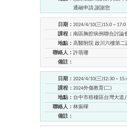
通融申請,謝謝您
日期：
2024/4/10(三)15:0 ~ 17:0
課程：
南區胸腔病例聯合討論
地點：
高醫附院 啟川六樓第二
聯絡人：
許翡珊
備註：
日期：
2024/4/10(三)12:30 ~ 15:
課程：
2024外傷教育(二)
地點：
台中市梧棲區台灣大道八段
聯絡人：
林振暉
備註：