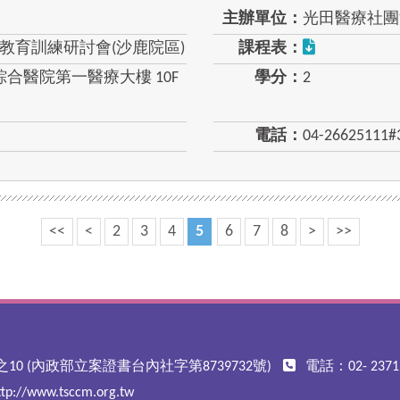
主辦單位：
光田醫療社團
質教育訓練研討會(沙鹿院區)
課程表：
合醫院第一醫療大樓 10F
學分：
2
電話：
04-26625111#
<<
<
2
3
4
5
6
7
8
>
>>
10 (內政部立案證書台內社字第8739732號)
電話：02- 23713
ttp://www.tsccm.org.tw