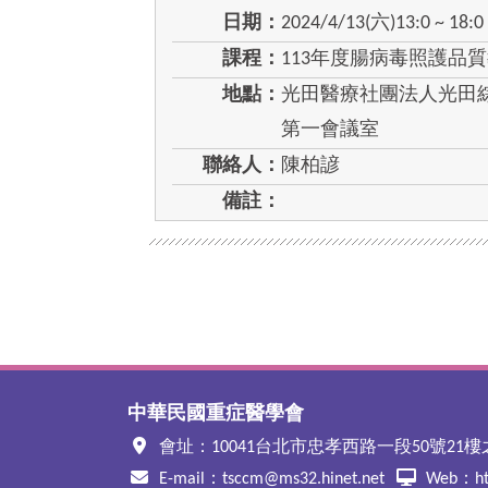
日期：
2024/4/13(六)13:0 ~ 18:0
課程：
113年度腸病毒照護品
地點：
光田醫療社團法人光田綜
第一會議室
聯絡人：
陳柏諺
備註：
中華民國重症醫學會
會址：10041台北市忠孝西路一段50號21樓之
E-mail：
tsccm@ms32.hinet.net
Web：
h