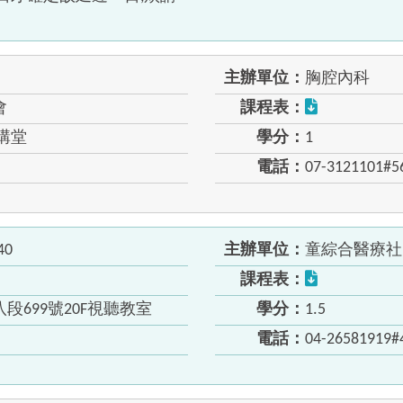
主辦單位：
胸腔內科
會
課程表：
講堂
學分：
1
電話：
07-3121101#5
40
主辦單位：
童綜合醫療社
課程表：
699號20F視聽教室
學分：
1.5
電話：
04-26581919#