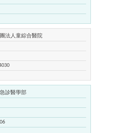
團法人童綜合醫院
4030
急診醫學部
06