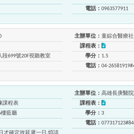
電話：
0963577911
0
主辦單位：
童綜合醫療社
課程表：
699號20F視聽教室
學分：
1.5
電話：
04-26581919#
主辦單位：
高雄長庚醫院
練課程表
課程表：
6樓藍廳
學分：
3
電話：
077317123#84
日才確定故延遲一日,煩請