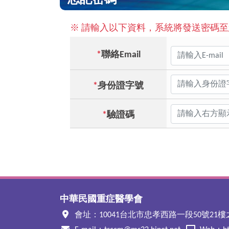
忘記密碼
※ 請輸入以下資料，系統將發送密碼
*
聯絡Email
*
身份證字號
*
驗證碼
中華民國重症醫學會
會址：10041台北市忠孝西路一段50號21樓之