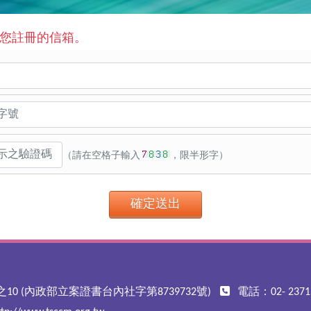
至您註冊的信箱。
（請在空格子輸入
，限半形字）
確定送出
10 (內政部立案證書台內社字第8739732號)
電話：02- 23713