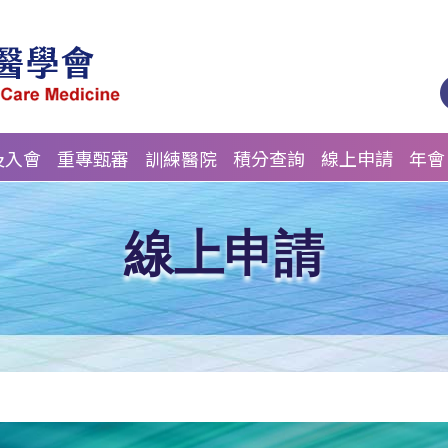
及入會
重專甄審
訓練醫院
積分查詢
線上申請
年會
線上申請