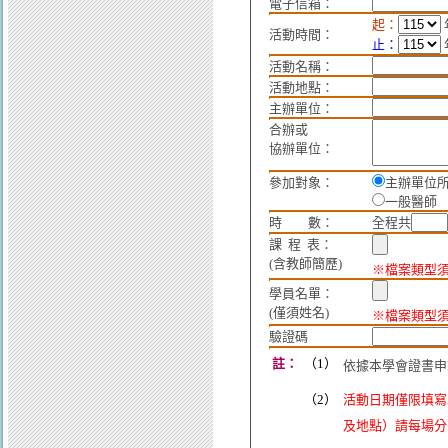
電子信箱：
起：
活動時間：
止：
活動名稱：
活動地點：
主辦單位：
合辦或
協辦單位：
參加對象：
主辦單位
一般醫師
時 數：
全程共
課 程 表：
(含教師簡歷)
※檔案類型須為：
學員名單：
(僅須姓名)
※檔案類型須為：
驗證碼
註：
（1）
依據本學會證書申
（2）
活動日期僅限填寫
及地點）請每場分