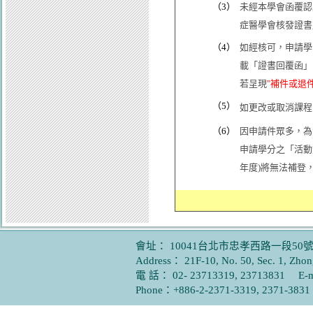
（3）
未經本學會函覆認
症醫學會核發證書
（4）
如經核可，申請學
載「證書回覆函」
若呈現
"補件或退件
（5）
如更改或取消課程
（6）
因申請件眾多，為
申請學分之「活動
年度)將無法補登
會址： 10041台北市忠孝西路一段50號
Address： 21F-10, No. 50, Sec. 1, Zhong
電 話： 02- 23713319, 23713831 E-
Phone：+886-2-2371-3319, 2371-38