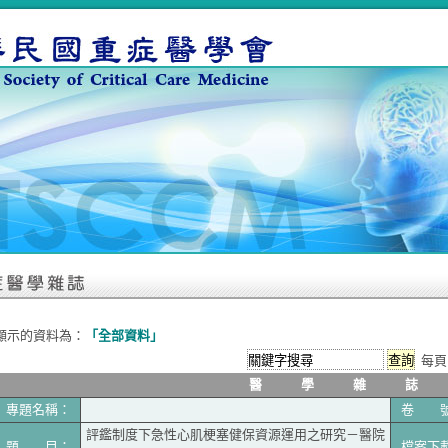
顯示的資料為：
「全部資料」
每頁 
醫 學 雜 誌
專題名稱：
卷 
評鑑制度下急性心肌梗塞健保資源運用之研究－醫院
題 目：
檔案下