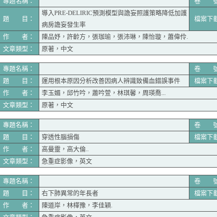
專題名稱：
卷 
導入PRE-DELIRIC預測模型與譫妄照護策略降低加護
題 目：
檔案下
病房譫妄發生率
作 者：
陳品妤，許齡方，張珈瑜，張沛琳，陳怡璇，蕭偉伶.
文章類型：
原著，中文
專題名稱：
卷 
題 目：
運用根本原因分析改善因病人辨識致備血錯誤事件
檔案下
作 者：
李玉媚，邱竹吟，蕭吟萱，林琪馨，周瑛喬...
文章類型：
原著，中文
專題名稱：
卷 
題 目：
穿透性腦損傷
檔案下
作 者：
高曼靈，高大倫..
文章類型：
急重症影像，英文
專題名稱：
卷 
題 目：
右下肺異常的年長者
檔案下
作 者：
陳道岸，林樺豫，李佳穎.