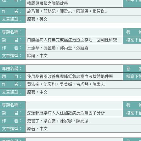
權屬與層級之調節效果
作 者：
施乃菁，莊懿妃，陳盈志，陳珮恩，楊智傑..
文章類型：
原著，英文
專題名稱：
卷 
題 目：
口腔癌病人有無完成癌症治療之存活—回溯性研究
檔案下
作 者：
王淑華，馮盈勳，郭雨萱，張庭嘉
文章類型：
綜論，中文
專題名稱：
卷 
題 目：
使用品管圈改善專案降低急診室血液檢體退件率
檔案下
作 者：
黃沛榆，沈奕均，吳美娟，古巧琴，施秉志
文章類型：
原著，中文
專題名稱：
卷 
題 目：
深頸部感染病人入住加護病房危險因子分析
檔案下
作 者：
史書宇，梁百安，陳家容，陳亮潔.
文章類型：
原著，中文