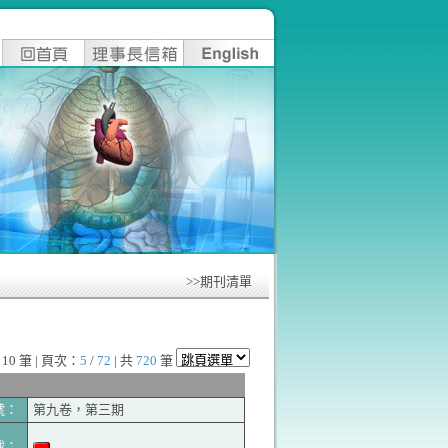
>>期刊清單
10 筆 | 頁次：
5
/
72
| 共
720
筆
號：
第九卷，第三期
載：