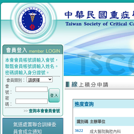
本會會員帳號請輸入會號，
聯甄會員帳號請輸入姓名。
密碼請輸入身分證號。
會員類別：
會
號：
密
進度查詢
碼：
>>
查詢本會會員會號
識別碼
主辦單位
氣道處置聯合訓練委
3622
員會成立通知
成大醫院胸腔內科